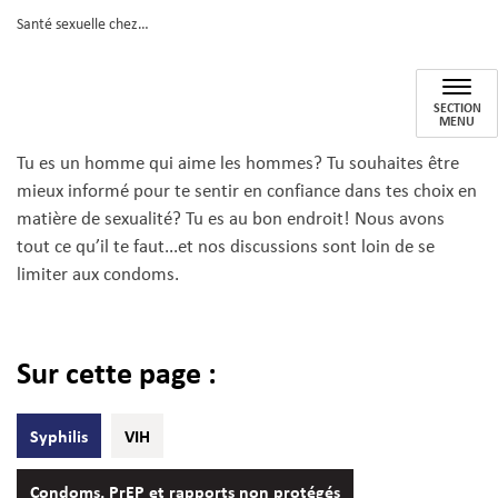
Santé sexuelle chez les hommes : pour les hommes qui aiment les hommes
Santé sexuelle chez les homm
SECTION
MENU
Tu es un homme qui aime les hommes? Tu souhaites être
mieux informé pour te sentir en confiance dans tes choix en
matière de sexualité? Tu es au bon endroit! Nous avons
tout ce qu’il te faut...et nos discussions sont loin de se
limiter aux condoms.
Sur cette page :
Syphilis
VIH
Condoms, PrEP et rapports non protégés