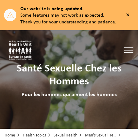
Our website is being updated.
Clos
Some features may not work as expected.
aler
Thank you for your understanding and patience.
North Bay Parry Sound District Health Unit
Santé Sexuelle Chez les
Hommes
Pour les hommes qui aiment les hommes
Home
Health Topics
Sexual Health
Men’s Sexual Health (Guys into Guys)