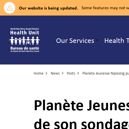
Our website is being updated.
Some features may not wo
North Bay Parry Sound District H
Our Services
Health 
Expand su
Home
News
Posts
Planète Jeunes
de son sondag