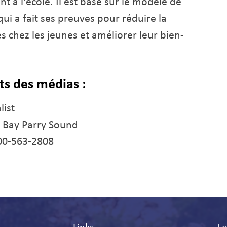
nt à l'école. Il est basé sur le modèle de
ui a fait ses preuves pour réduire la
 chez les jeunes et améliorer leur bien-
s des médias :
list
h Bay Parry Sound
800-563-2808
Links
Fo