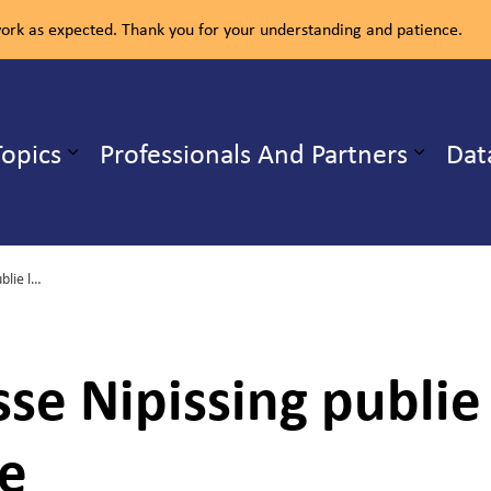
rk as expected. Thank you for your understanding and patience.
ealth Unit
Topics
Professionals And Partners
Dat
b pages Our Services
Expand sub pages Health Topics
Planète Jeunesse Nipissing publie les résultats de son sondage
se Nipissing publie 
e