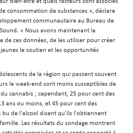
ur bien-être et quels facteurs sont associés
ande consommation de substances », déclare
éveloppement communautaire au Bureau de
y Sound. « Nous avons maintenant la
e de ces données, de les utiliser pour créer
jeunes le soutien et les opportunités
adolescents de la région qui passent souvent
urs le week-end sont moins susceptibles de
du cannabis ; cependant, 25 pour cent des
 13 ans ou moins, et 45 pour cent des
 bu de l'alcool disent qu'ils l'obtiennent
amille. Les résultats du sondage montrent
activités organisées et se sentir connecté à