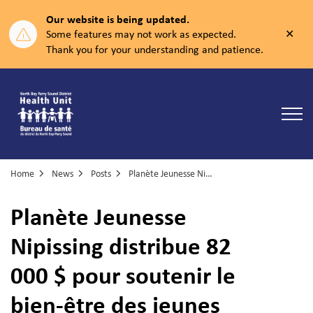
Our website is being updated.
Clos
Some features may not work as expected.
aler
Thank you for your understanding and patience.
North Bay Parry Sound District Health Unit
Home
News
Posts
Planète Jeunesse Nipissing distribue 82 000 $ pour soutenir le bien-être des jeunes
Planète Jeunesse
Nipissing distribue 82
000 $ pour soutenir le
bien-être des jeunes