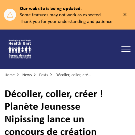
Our website is being updated.
Clos
Some features may not work as expected.
aler
Thank you for your understanding and patience.
North Bay Parry Sound District Health Unit
Home
News
Posts
Décoller, coller, créer ! Planète Jeunesse Nipissing lance un concours de création d'autocollants
Décoller, coller, créer !
Planète Jeunesse
Nipissing lance un
concours de création